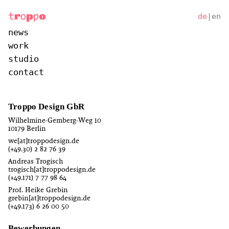
de
|
en
news
work
studio
contact
Troppo Design GbR
Wilhelmine-Gemberg-Weg 10
10179 Berlin
we[at]troppodesign.de
(+49.30) 2 82 76 39
Andreas Trogisch
trogisch[at]troppodesign.de
(+49.171) 7 77 98 64
Prof. Heike Grebin
grebin[at]troppodesign.de
(+49.173) 6 26 00 50
Bewerbungen