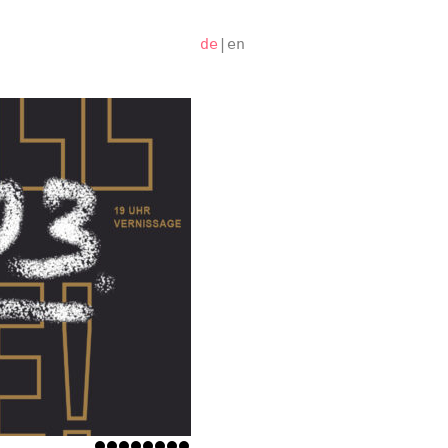
de
|
en